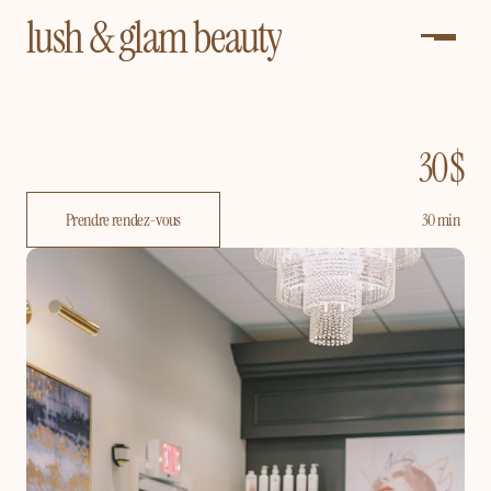
lush & glam beauty
30 $
Diagnostic
cheveux
pro
Prendre rendez-vous
30 min