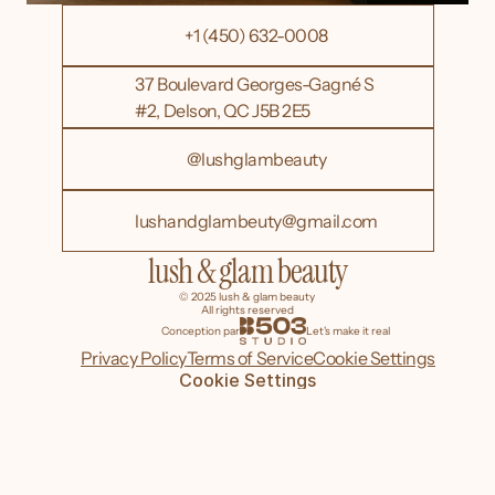
+1 (450) 632-0008
37 Boulevard Georges-Gagné S 
#2, Delson, QC J5B 2E5
@lushglambeauty
lushandglambeuty@gmail.com
lush & glam beauty
© 2025 lush & glam beauty 
All rights reserved
Conception par
Let's make it real
Privacy Policy
Terms of Service
Cookie Settings
Cookie Settings
Conçu par
B503 Studio
– Agence web à Saint-Constant