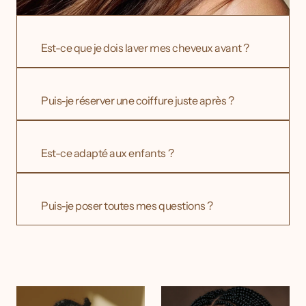
Est-ce que je dois laver mes cheveux avant ?
→ Non, venez tel quel pour une évaluation 
réaliste.
Puis-je réserver une coiffure juste après ?
→ Oui, vous pouvez enchaîner les deux services 
si disponibilité.
Est-ce adapté aux enfants ?
→ Oui, nous pouvons aussi guider les parents 
pour les soins.
Puis-je poser toutes mes questions ?
→ Absolument, le temps vous est entièrement 
dédié.
Autres
services