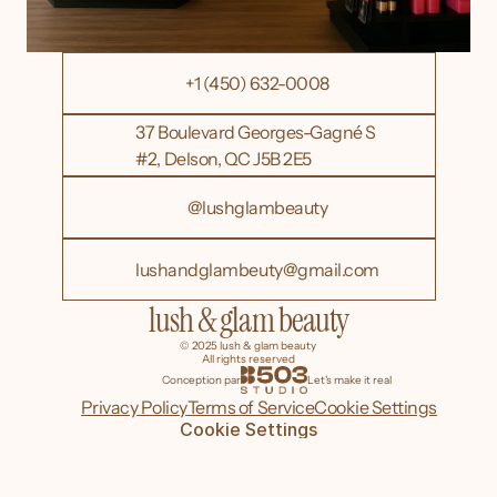
+1 (450) 632-0008
37 Boulevard Georges-Gagné S 
#2, Delson, QC J5B 2E5
@lushglambeauty
lushandglambeuty@gmail.com
lush & glam beauty
© 2025 lush & glam beauty 
All rights reserved
Conception par
Let's make it real
Privacy Policy
Terms of Service
Cookie Settings
Cookie Settings