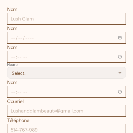
Contactez-nous
dès
maintenant
Nom
Nom
Nom
Heure
Nom
Courriel
Téléphone